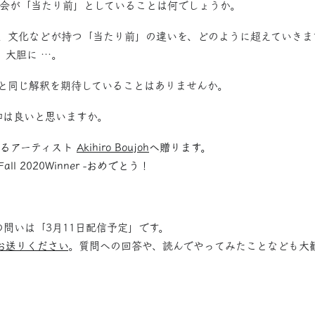
の社会が「当たり前」としていることは何でしょうか。
代、文化などが持つ「当たり前」の違いを、どのように超えていきま
、大胆に …。
分と同じ解釈を期待していることはありませんか。
和は良いと思いますか。
するアーティスト
Akihiro Boujoh
へ贈ります。
 Fall 2020Winner
-おめでとう！
の問いは「3月11日配信予定」です。
お送りください
。質問への回答や、読んでやってみたことなども大